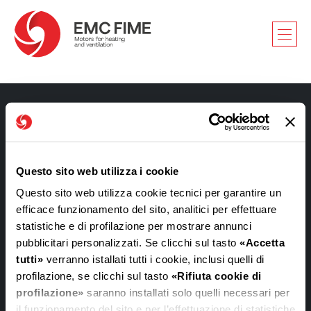
EMC FIME SRL
Questo sito web utilizza i cookie
Questo sito web utilizza cookie tecnici per garantire un
Via Jesina, 56
efficace funzionamento del sito, analitici per effettuare
60022 Castelfidardo (AN) ITALY
statistiche e di profilazione per mostrare annunci
T.
+39 071 72041
pubblicitari personalizzati. Se clicchi sul tasto
«Accetta
M.
info@emcfime.com
tutti»
verranno istallati tutti i cookie, inclusi quelli di
profilazione, se clicchi sul tasto
«Rifiuta cookie di
/emc-fime
profilazione»
saranno installati solo quelli necessari per
il funzionamento del sito e per l’effettuazione di statistiche