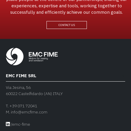
experiences, expertise and tools, working together to
successfully and efficiently achieve our common goals.
CONTACT US
EMC FIME SRL
Via Jesina, 56
60022 Castelfidardo (AN) ITALY
T.
+39 071 72041
M.
info@emcfime.com
/emc-fime