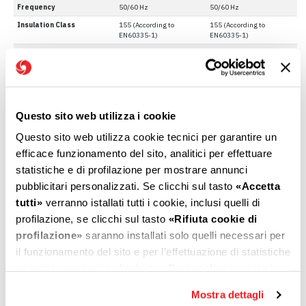
Frequency
50/60 Hz
50/60 Hz
Insulation Class
155 (According to
155 (According to
EN60335-1)
EN60335-1)
Motor type
Electronically commutated
Electronically commutated
Rated Power
150 W
175 W
Torque at best eff. point
0,263 Nm
0,33 Nm
Max torque
-
0,56 Nm
Questo sito web utilizza i cookie
Max Efficiency
82,04%
83%
Questo sito web utilizza cookie tecnici per garantire un
Operating temperature
0 - 50 °C
0 ÷ 70 °C
range
efficace funzionamento del sito, analitici per effettuare
statistiche e di profilazione per mostrare annunci
Rotation (shaft side)
CCW
CCW
pubblicitari personalizzati. Se clicchi sul tasto
«Accetta
tutti»
verranno istallati tutti i cookie, inclusi quelli di
profilazione, se clicchi sul tasto
«Rifiuta cookie di
profilazione»
saranno installati solo quelli necessari per
Overall dimensions (mm)
il funzionamento del sito e per l’effettuazione di statistiche
anonime, mentre se clicchi su
«Personalizza»
, potrai
selezionare in modo granulare i cookie raggruppati per
Mostra dettagli
finalità omogenee.