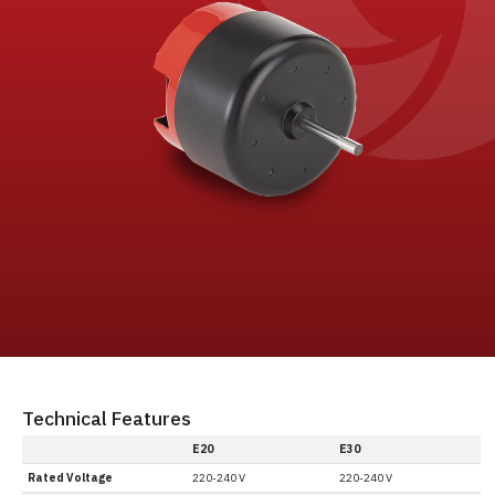
Technical Features
E20
E30
Rated Voltage
220-240 V
220-240 V