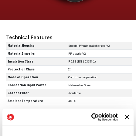
Technical Features
Material Housing
Special PP mineral charged V2
Material Impeller
PP plastic V2
Insulation Class
F 155 (EN 60335-1)
Protection Class
II
Mode of Operation
Continuous operation
Connection Input Power
Mate-n-lok 9 vie
Carbon Filter
Available
Ambient Temperature
40 °C
Performance