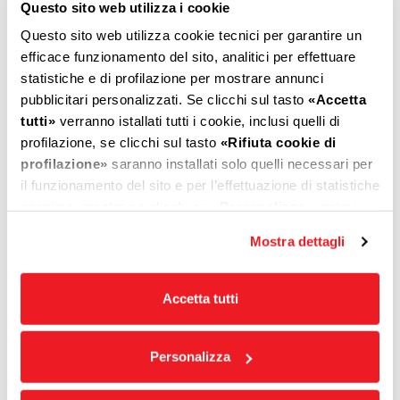
Questo sito web utilizza i cookie
BLOWER Type
HEI-PMSM 1000-
HEI-PMSM 1100
01
Questo sito web utilizza cookie tecnici per garantire un
MOTOR Type
Brushless
Brushless
efficace funzionamento del sito, analitici per effettuare
Voltage [V]
230
230
statistiche e di profilazione per mostrare annunci
Frequency [Hz]
50
50
pubblicitari personalizzati. Se clicchi sul tasto
«Accetta
Ball bearing
YES
YES
tutti»
verranno istallati tutti i cookie, inclusi quelli di
Anti-vibration Silent-block
YES
YES
profilazione, se clicchi sul tasto
«Rifiuta cookie di
Speed
-
-
profilazione»
saranno installati solo quelli necessari per
3
Minimum Air flow [m
/h ±5%]
-
-
il funzionamento del sito e per l’effettuazione di statistiche
3
Maximum Air flow [m
/h ±5%]
950
1100
anonime, mentre se clicchi su
«Personalizza»
, potrai
selezionare in modo granulare i cookie raggruppati per
Power input [W]
220
220
Mostra dettagli
finalità omogenee.
Capacitor Included
NO
NO
Clicca qui
per visualizzare la cookie policy.
Noise level [dB(A)±5%]
64,3
66,5
Accetta tutti
Maximum Static Pression [PA
590
595
±5%]
FDE [% ±5%]
45,2
47
Personalizza
Installation Category
A++
A++ /
A+++