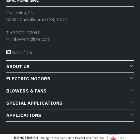
EMC FIME SRL
Via Jesina, 56
60022 Castelfidardo (AN) ITALY
T.
+39 071 72041
M.
info@emcfime.com
/emc-fime
ABOUT US
ELECTRIC MOTORS
BLOWERS & FANS
SPECIAL APPLICATIONS
APPLICATIONS
© EMC FIME Srl
- All rights reserved | Data Protection Officer for EMC FIME S.r.l.