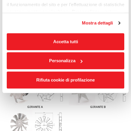
il funzionamento del sito e per l’effettuazione di statistiche
anonime, mentre se clicchi su
«Personalizza»
, potrai
selezionare in modo granulare i cookie raggruppati per
Mostra dettagli
finalità omogenee.
Clicca qui
per visualizzare la cookie policy.
Accetta tutti
Customizzation
Personalizza
Giranti
Rifiuta cookie di profilazione
GIRANTE A
GIRANTE B