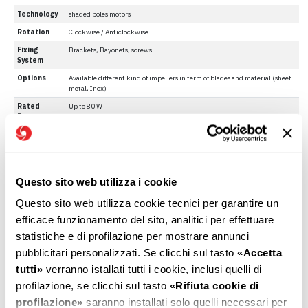
Technology
shaded poles motors
Rotation
Clockwise / Anticlockwise
Fixing
Brackets, Bayonets, screws
System
Options
Available different kind of impellers in term of blades and material (sheet
metal, Inox)
Rated
Up to 80 W
Power
Rated
From 100 V to 400 V at 50 and 60Hz
Voltage
Rated
From 5 to 50 mNm
Torque
Questo sito web utilizza i cookie
Rated
900 - 2600 rpm
Speed
Questo sito web utilizza cookie tecnici per garantire un
efficace funzionamento del sito, analitici per effettuare
statistiche e di profilazione per mostrare annunci
pubblicitari personalizzati. Se clicchi sul tasto
«Accetta
tutti»
verranno istallati tutti i cookie, inclusi quelli di
Overall dimensions (mm)
profilazione, se clicchi sul tasto
«Rifiuta cookie di
profilazione»
saranno installati solo quelli necessari per