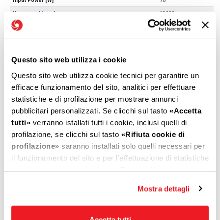
Input Power [W]
70
Max speed [rpm]
12000
* Table shows the maximum performance of the series. Different performances can be reached
through customization.
Questo sito web utilizza i cookie
Questo sito web utilizza cookie tecnici per garantire un
Pressure/Delivery
efficace funzionamento del sito, analitici per effettuare
statistiche e di profilazione per mostrare annunci
pubblicitari personalizzati. Se clicchi sul tasto
«Accetta
tutti»
verranno istallati tutti i cookie, inclusi quelli di
profilazione, se clicchi sul tasto
«Rifiuta cookie di
profilazione»
saranno installati solo quelli necessari per
il funzionamento del sito e per l’effettuazione di statistiche
anonime, mentre se clicchi su
«Personalizza»
, potrai
selezionare in modo granulare i cookie raggruppati per
Mostra dettagli
finalità omogenee.
Clicca qui
per visualizzare la cookie policy.
Accetta tutti