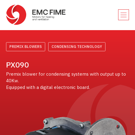
PREMIX BLOWERS
CONDENSING TECHNOLOGY
PX090
Premix blower for condensing systems with output up to
40Kw.
Equipped with a digital electronic board.