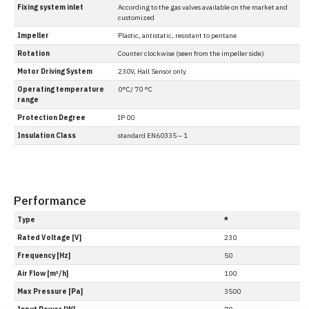
Fixing system inlet
According to the gas valves available on the market and
customized
Impeller
Plastic, antistatic, resistant to pentane
Rotation
Counter clockwise (seen from the impeller side)
Motor Driving System
230V, Hall Sensor only
Operating temperature
0°C/ 70 °C
range
Protection Degree
IP 00
Insulation Class
standard EN60335 – 1
Performance
Type
*
Rated Voltage [V]
230
Frequency [Hz]
50
Air Flow [m³/h]
100
Max Pressure [Pa]
3500