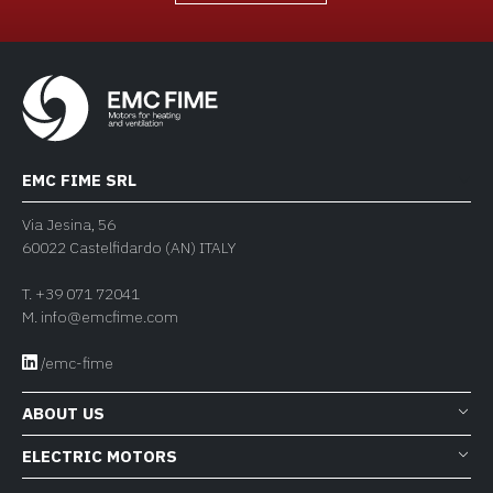
EMC FIME SRL
Via Jesina, 56
60022 Castelfidardo (AN) ITALY
T.
+39 071 72041
M.
info@emcfime.com
/emc-fime
ABOUT US
ELECTRIC MOTORS