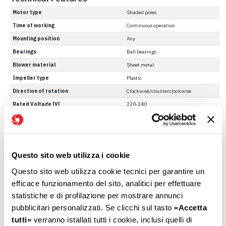
Motor type
Shaded poles
Time of working
Continuous operation
Mounting position
Any
Bearings
Ball bearings
Blower material
Sheet metal
Impeller type
Plastic
Direction of rotation
Clockwise/counterclockwise
Rated Voltage [V]
220-240
Frequency [Hz]
50-60
Nominal power consumption [W]
55
RPM MAX [min-1]
2200
Questo sito web utilizza i cookie
Tmax motor working [°C]
80
Insulation Class
180
Questo sito web utilizza cookie tecnici per garantire un
efficace funzionamento del sito, analitici per effettuare
Outlet
Square output 60mmx145mm
statistiche e di profilazione per mostrare annunci
pubblicitari personalizzati. Se clicchi sul tasto
«Accetta
tutti»
verranno istallati tutti i cookie, inclusi quelli di