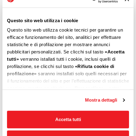
Questo sito web utilizza i cookie
EV120
ES120
Questo sito web utilizza cookie tecnici per garantire un
efficace funzionamento del sito, analitici per effettuare
statistiche e di profilazione per mostrare annunci
pubblicitari personalizzati. Se clicchi sul tasto
«Accetta
tutti»
verranno istallati tutti i cookie, inclusi quelli di
profilazione, se clicchi sul tasto
«Rifiuta cookie di
profilazione»
saranno installati solo quelli necessari per
il funzionamento del sito e per l’effettuazione di statistiche
anonime, mentre se clicchi su
«Personalizza»
, potrai
selezionare in modo granulare i cookie raggruppati per
Mostra dettagli
ES150
ES 180
finalità omogenee.
Clicca qui
per visualizzare la cookie policy.
Accetta tutti