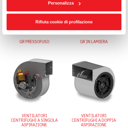
Personalizza
Rifiuta cookie di profilazione
GR PRESSOFUSO
GR IN LAMIERA
VENTILATORI
VENTILATORI
CENTRIFUGHI A SINGOLA
CENTRIFUGHI A DOPPIA
ASPIRAZIONE
ASPIRAZIONE